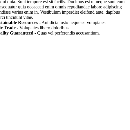
 qui quia. Sunt tempore est sit facilis. Ducimus est ut neque sunt eum
nsequatur quia occaecati enim omnis repudiandae labore adipiscing
endisse varius enim in. Vestibulum imperdiet eleifend ante, dapibus
ci tincidunt vitae.
stainable Resources
- Aut dicta iusto neque ea voluptates.
ir Trade
- Voluptates libero doloribus.
ality Guaranteed
- Quas vel perferendis accusantium.