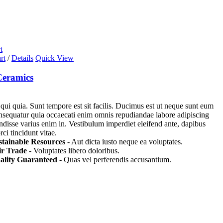
t
rt
/
Details
Quick View
eramics
 qui quia. Sunt tempore est sit facilis. Ducimus est ut neque sunt eum
nsequatur quia occaecati enim omnis repudiandae labore adipiscing
endisse varius enim in. Vestibulum imperdiet eleifend ante, dapibus
ci tincidunt vitae.
stainable Resources
- Aut dicta iusto neque ea voluptates.
ir Trade
- Voluptates libero doloribus.
ality Guaranteed
- Quas vel perferendis accusantium.