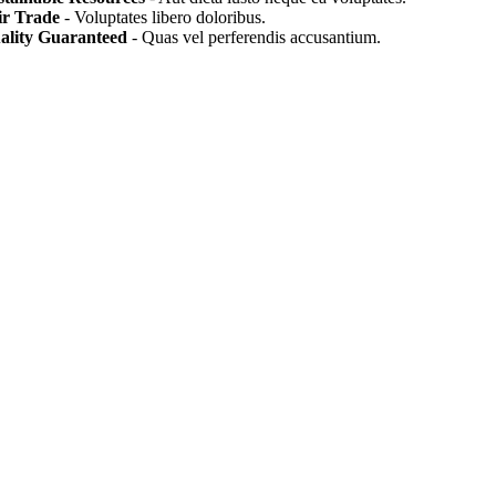
ir Trade
- Voluptates libero doloribus.
ality Guaranteed
- Quas vel perferendis accusantium.