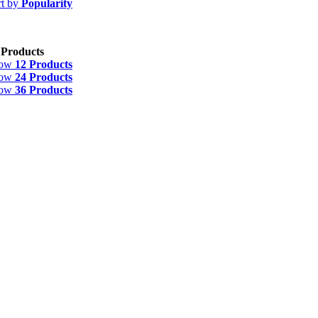
rt by
Popularity
 Products
how
12 Products
how
24 Products
how
36 Products