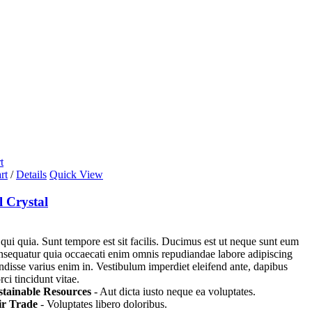
t
rt
/
Details
Quick View
l Crystal
 qui quia. Sunt tempore est sit facilis. Ducimus est ut neque sunt eum
nsequatur quia occaecati enim omnis repudiandae labore adipiscing
endisse varius enim in. Vestibulum imperdiet eleifend ante, dapibus
ci tincidunt vitae.
stainable Resources
- Aut dicta iusto neque ea voluptates.
ir Trade
- Voluptates libero doloribus.