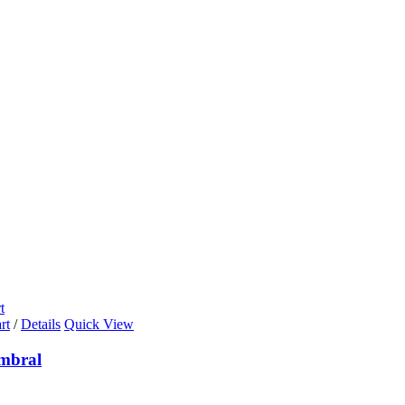
t
rt
/
Details
Quick View
mbral