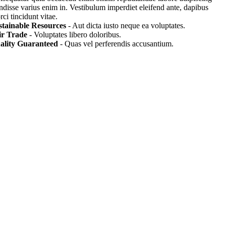
endisse varius enim in. Vestibulum imperdiet eleifend ante, dapibus
ci tincidunt vitae.
stainable Resources
- Aut dicta iusto neque ea voluptates.
ir Trade
- Voluptates libero doloribus.
ality Guaranteed
- Quas vel perferendis accusantium.