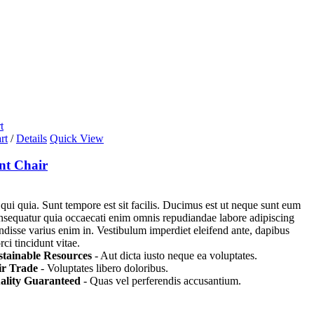
t
rt
/
Details
Quick View
nt Chair
 qui quia. Sunt tempore est sit facilis. Ducimus est ut neque sunt eum
nsequatur quia occaecati enim omnis repudiandae labore adipiscing
endisse varius enim in. Vestibulum imperdiet eleifend ante, dapibus
ci tincidunt vitae.
stainable Resources
- Aut dicta iusto neque ea voluptates.
ir Trade
- Voluptates libero doloribus.
ality Guaranteed
- Quas vel perferendis accusantium.