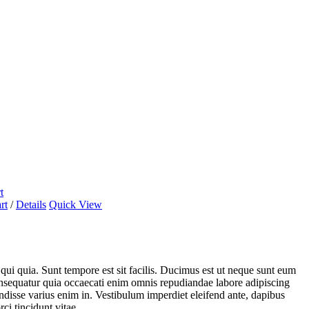
t
rt
/
Details
Quick View
 qui quia. Sunt tempore est sit facilis. Ducimus est ut neque sunt eum
nsequatur quia occaecati enim omnis repudiandae labore adipiscing
endisse varius enim in. Vestibulum imperdiet eleifend ante, dapibus
ci tincidunt vitae.