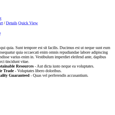
t
rt
/
Details
Quick View
e
 qui quia. Sunt tempore est sit facilis. Ducimus est ut neque sunt eum
nsequatur quia occaecati enim omnis repudiandae labore adipiscing
endisse varius enim in. Vestibulum imperdiet eleifend ante, dapibus
ci tincidunt vitae.
stainable Resources
- Aut dicta iusto neque ea voluptates.
ir Trade
- Voluptates libero doloribus.
ality Guaranteed
- Quas vel perferendis accusantium.