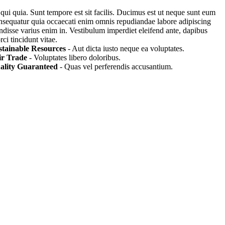
 qui quia. Sunt tempore est sit facilis. Ducimus est ut neque sunt eum
nsequatur quia occaecati enim omnis repudiandae labore adipiscing
endisse varius enim in. Vestibulum imperdiet eleifend ante, dapibus
ci tincidunt vitae.
stainable Resources
- Aut dicta iusto neque ea voluptates.
ir Trade
- Voluptates libero doloribus.
ality Guaranteed
- Quas vel perferendis accusantium.