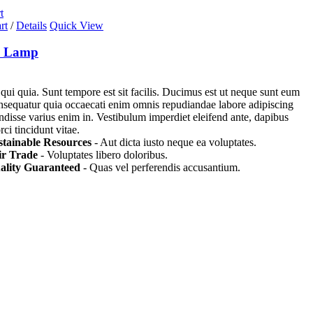
t
rt
/
Details
Quick View
n Lamp
 qui quia. Sunt tempore est sit facilis. Ducimus est ut neque sunt eum
nsequatur quia occaecati enim omnis repudiandae labore adipiscing
endisse varius enim in. Vestibulum imperdiet eleifend ante, dapibus
ci tincidunt vitae.
stainable Resources
- Aut dicta iusto neque ea voluptates.
ir Trade
- Voluptates libero doloribus.
ality Guaranteed
- Quas vel perferendis accusantium.