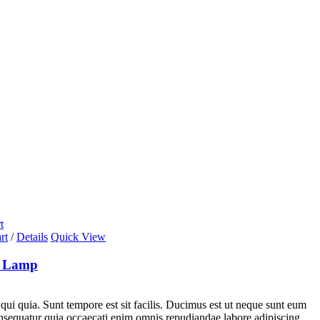
t
rt
/
Details
Quick View
k Lamp
 qui quia. Sunt tempore est sit facilis. Ducimus est ut neque sunt eum
nsequatur quia occaecati enim omnis repudiandae labore adipiscing