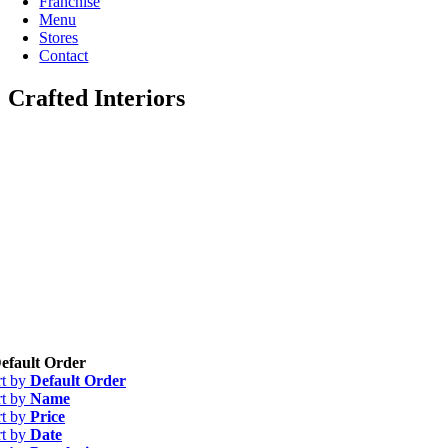
Franchise
Menu
Stores
Contact
Crafted Interiors
efault Order
rt by
Default Order
rt by
Name
rt by
Price
rt by
Date