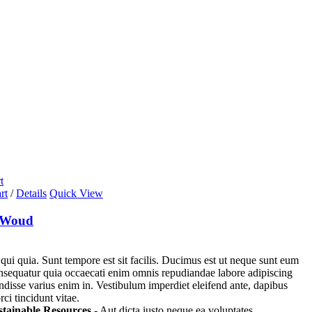
t
rt
/
Details
Quick View
 Woud
 qui quia. Sunt tempore est sit facilis. Ducimus est ut neque sunt eum
nsequatur quia occaecati enim omnis repudiandae labore adipiscing
endisse varius enim in. Vestibulum imperdiet eleifend ante, dapibus
ci tincidunt vitae.
stainable Resources
- Aut dicta iusto neque ea voluptates.