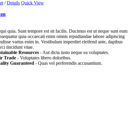
rt
/
Details
Quick View
um
 qui quia. Sunt tempore est sit facilis. Ducimus est ut neque sunt eum
nsequatur quia occaecati enim omnis repudiandae labore adipiscing
endisse varius enim in. Vestibulum imperdiet eleifend ante, dapibus
ci tincidunt vitae.
stainable Resources
- Aut dicta iusto neque ea voluptates.
ir Trade
- Voluptates libero doloribus.
ality Guaranteed
- Quas vel perferendis accusantium.