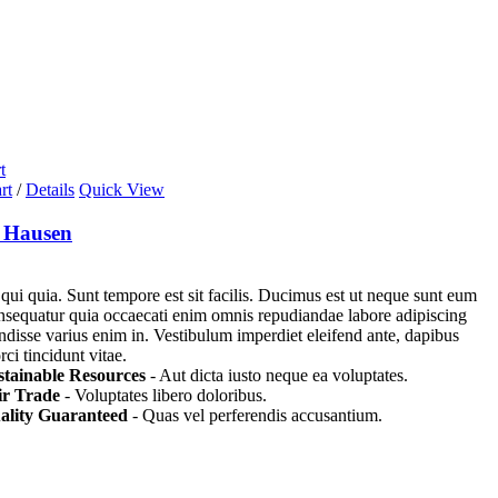
t
rt
/
Details
Quick View
 Hausen
 qui quia. Sunt tempore est sit facilis. Ducimus est ut neque sunt eum
nsequatur quia occaecati enim omnis repudiandae labore adipiscing
endisse varius enim in. Vestibulum imperdiet eleifend ante, dapibus
ci tincidunt vitae.
stainable Resources
- Aut dicta iusto neque ea voluptates.
ir Trade
- Voluptates libero doloribus.
ality Guaranteed
- Quas vel perferendis accusantium.