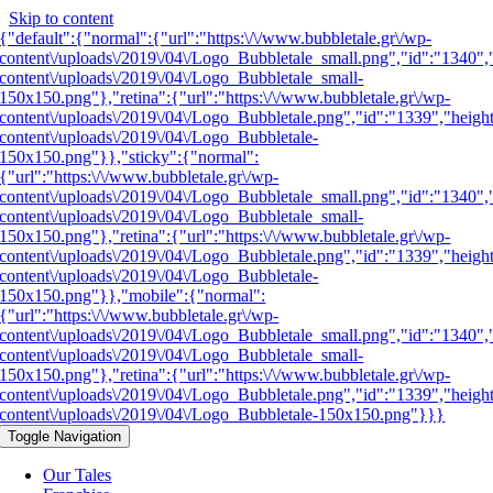
Skip to content
{"default":{"normal":{"url":"https:\/\/www.bubbletale.gr\/wp-
content\/uploads\/2019\/04\/Logo_Bubbletale_small.png","id":"1340",
content\/uploads\/2019\/04\/Logo_Bubbletale_small-
150x150.png"},"retina":{"url":"https:\/\/www.bubbletale.gr\/wp-
content\/uploads\/2019\/04\/Logo_Bubbletale.png","id":"1339","heigh
content\/uploads\/2019\/04\/Logo_Bubbletale-
150x150.png"}},"sticky":{"normal":
{"url":"https:\/\/www.bubbletale.gr\/wp-
content\/uploads\/2019\/04\/Logo_Bubbletale_small.png","id":"1340",
content\/uploads\/2019\/04\/Logo_Bubbletale_small-
150x150.png"},"retina":{"url":"https:\/\/www.bubbletale.gr\/wp-
content\/uploads\/2019\/04\/Logo_Bubbletale.png","id":"1339","heigh
content\/uploads\/2019\/04\/Logo_Bubbletale-
150x150.png"}},"mobile":{"normal":
{"url":"https:\/\/www.bubbletale.gr\/wp-
content\/uploads\/2019\/04\/Logo_Bubbletale_small.png","id":"1340",
content\/uploads\/2019\/04\/Logo_Bubbletale_small-
150x150.png"},"retina":{"url":"https:\/\/www.bubbletale.gr\/wp-
content\/uploads\/2019\/04\/Logo_Bubbletale.png","id":"1339","heigh
content\/uploads\/2019\/04\/Logo_Bubbletale-150x150.png"}}}
Toggle Navigation
Our Tales